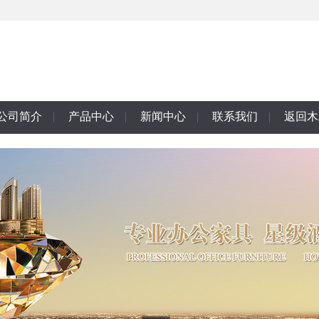
公司简介
|
产品中心
|
新闻中心
|
联系我们
|
返回木