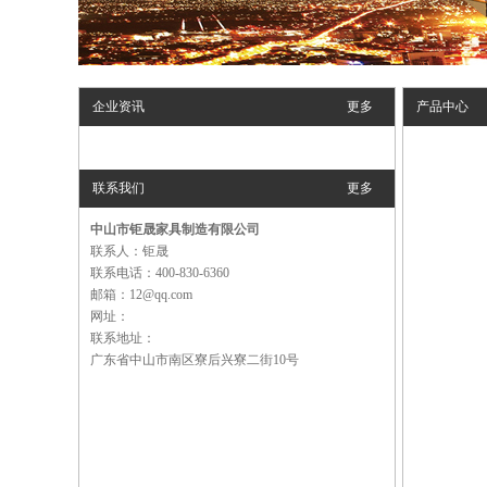
企业资讯
更多
产品中心
联系我们
更多
中山市钜晟家具制造有限公司
联系人：钜晟
联系电话：400-830-6360
邮箱：12@qq.com
网址：
联系地址：
广东省中山市南区寮后兴寮二街10号