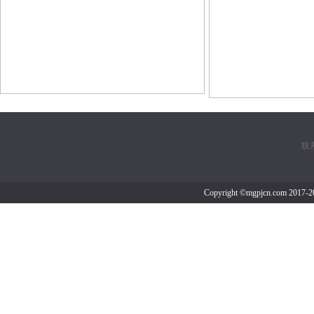
联系
Copyright ©mgpjcn.co