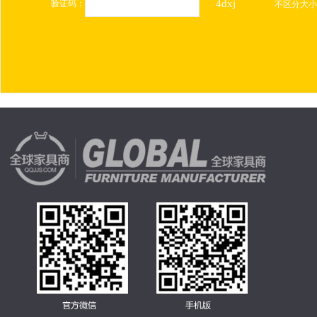
4dxj
验证码：
不区分大小