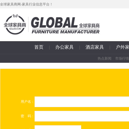
全球家具商网-家具行业信息平台！
首页
|
办公家具
|
酒店家具
|
户外
热点新闻
市场行情
用户名：
密 码：