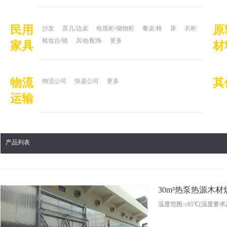
民用
原
沙发
茶几/边桌
电视柜/储物柜
餐桌/椅
床
衣柜
梳妆台/镜
其他/配饰
更多
家具
材
物流
其
物流公司
快递公司
更多
运输
产品列表
30m³热泵热源木
温度范围:≤65℃(温度要