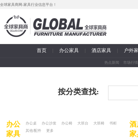
全球家具商网-家具行业信息平台！
首页
|
办公家具
|
酒店家具
|
户外
热点新闻
市场行情
按分类查找:
办公
酒
办公桌
办公沙发
办公椅
大班台
大班椅
书柜
其他/配件
更多
家具
家