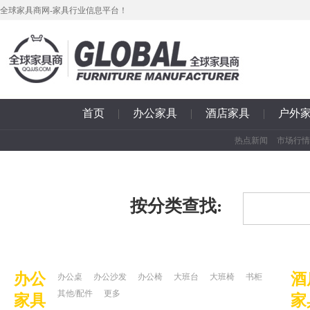
全球家具商网-家具行业信息平台！
首页
|
办公家具
|
酒店家具
|
户外
热点新闻
市场行情
按分类查找:
办公
酒
办公桌
办公沙发
办公椅
大班台
大班椅
书柜
其他/配件
更多
家具
家