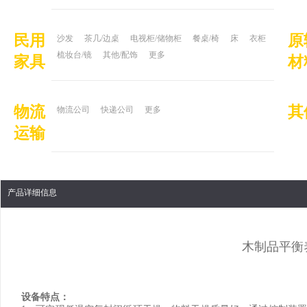
民用
原
沙发
茶几/边桌
电视柜/储物柜
餐桌/椅
床
衣柜
梳妆台/镜
其他/配饰
更多
家具
材
物流
其
物流公司
快递公司
更多
运输
产品详细信息
木制品平衡
设备特点：