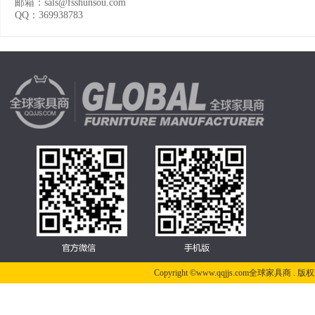
邮箱：sals@fsshunsou.com
QQ：369938783
Copyright ©www.qqjjs.com全球家具商 