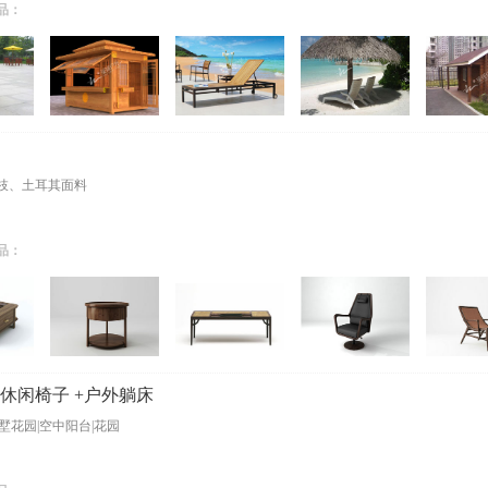
品：
枝、土耳其面料
品：
休闲椅子 +户外躺床
墅花园|空中阳台|花园