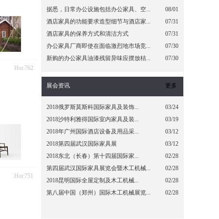
据悉，日常办公设施包括办公家具、空...
08/01
酒店家具的功能要求造型细节与酒店家...
07/31
酒店家具的保养方式和清洁方式
07/31
办公家具厂商即使在面临激烈地市场竞...
07/30
新购的办公家具油漆残留异味应摆放桔...
07/30
Hot:762
展会资讯
更多
2018俄罗斯莫斯科国际家具及装饰...
03/24
2018沙特利雅得国际室内家具及装...
03/19
2018年广州国际酒店设备及用品采...
03/12
2018第四届武汉国际家具展
03/12
2018东北（长春）第十四届国际家...
02/28
第四届武汉国际家具展览会暨木工机械...
02/28
Hot:751
2018昆明国际全屋定制及木工机械...
02/28
第八届中国（郑州）国际木工机械展览...
02/28