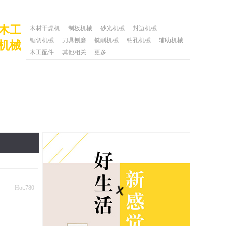
木工
木材干燥机
制板机械
砂光机械
封边机械
锯切机械
刀具刨磨
铣削机械
钻孔机械
辅助机械
机械
木工配件
其他相关
更多
Hot:780