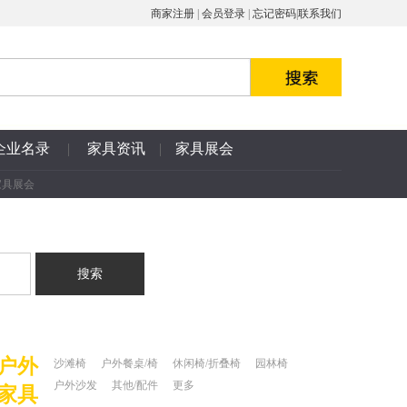
商家注册
|
会员登录
|
忘记密码
|
联系我们
企业名录
|
家具资讯
|
家具展会
家具展会
户外
沙滩椅
户外餐桌/椅
休闲椅/折叠椅
园林椅
户外沙发
其他/配件
更多
家具