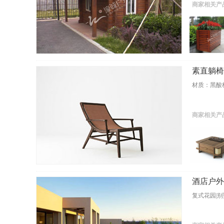
商家相关产
素直躺椅
材质：黑酸
商家相关产
酒店户外
复式花园|别