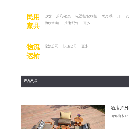
民用
沙发
茶几/边桌
电视柜/储物柜
餐桌/椅
床
衣
梳妆台/镜
其他/配饰
更多
家具
物流
物流公司
快递公司
更多
运输
产品列表
酒店户外
缅甸柚木+S