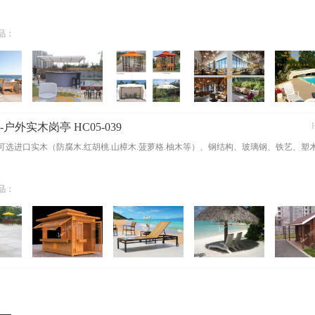
品：
户外实木岗亭 HC05-039
可选进口实木（防腐木.红胡桃.山樟木.菠萝格.柚木等）、钢结构、玻璃钢、铁艺、塑
品：