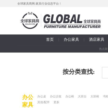
全球家具商网-家具行业信息平台！
首页
|
办公家具
|
酒店家具
热点新
按分类查找:
办公
办公桌
办公沙发
办公椅
大班台
大班椅
书
其他/配件
更多
家具