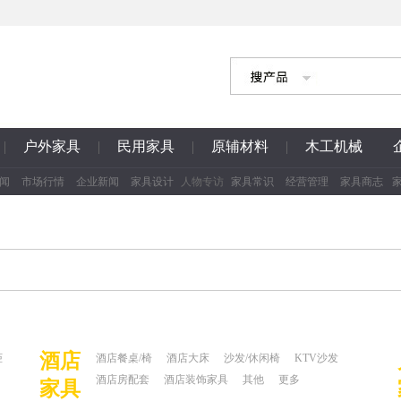
|
户外家具
|
民用家具
|
原辅材料
|
木工机械
闻
市场行情
企业新闻
家具设计
人物专访
家具常识
经营管理
家具商志
酒店
柜
酒店餐桌/椅
酒店大床
沙发/休闲椅
KTV沙发
酒店房配套
酒店装饰家具
其他
更多
家具