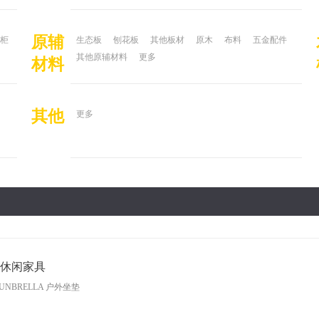
原辅
柜
生态板
刨花板
其他板材
原木
布料
五金配件
其他原辅材料
更多
材料
其他
更多
休闲家具
UNBRELLA 户外坐垫