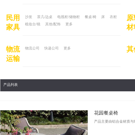
民用
原
沙发
茶几/边桌
电视柜/储物柜
餐桌/椅
床
衣柜
梳妆台/镜
其他/配饰
更多
家具
材
物流
其
物流公司
快递公司
更多
运输
产品列表
花园餐桌椅
产品主要由铝合金材质与