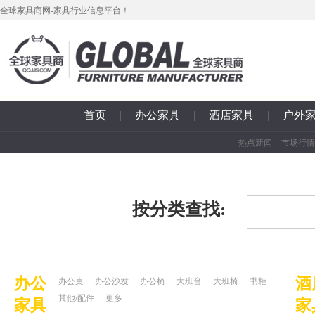
全球家具商网-家具行业信息平台！
首页
|
办公家具
|
酒店家具
|
户外
热点新闻
市场行情
按分类查找:
办公
酒
办公桌
办公沙发
办公椅
大班台
大班椅
书柜
其他/配件
更多
家具
家