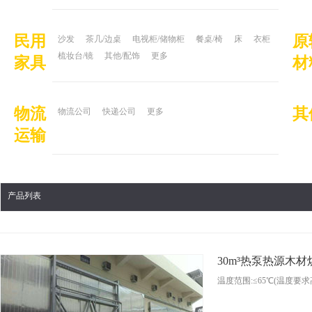
民用
原
沙发
茶几/边桌
电视柜/储物柜
餐桌/椅
床
衣柜
梳妆台/镜
其他/配饰
更多
家具
材
物流
其
物流公司
快递公司
更多
运输
产品列表
30m³热泵热源木
温度范围:≤65℃(温度要