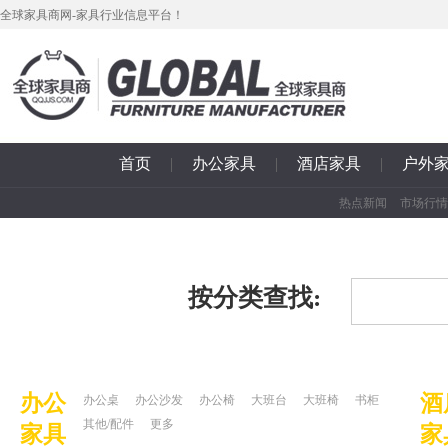
全球家具商网-家具行业信息平台！
首页
|
办公家具
|
酒店家具
|
户外
热点新闻
市场行情
按分类查找:
办公
酒
办公桌
办公沙发
办公椅
大班台
大班椅
书柜
其他/配件
更多
家具
家