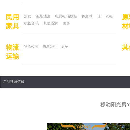
民用
原
沙发
茶几/边桌
电视柜/储物柜
餐桌/椅
床
衣柜
梳妆台/镜
其他/配饰
更多
家具
材
物流
其
物流公司
快递公司
更多
运输
产品详细信息
移动阳光房YT