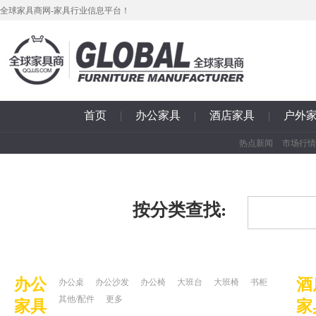
全球家具商网-家具行业信息平台！
首页
|
办公家具
|
酒店家具
|
户外
热点新闻
市场行情
按分类查找:
办公
酒
办公桌
办公沙发
办公椅
大班台
大班椅
书柜
其他/配件
更多
家具
家