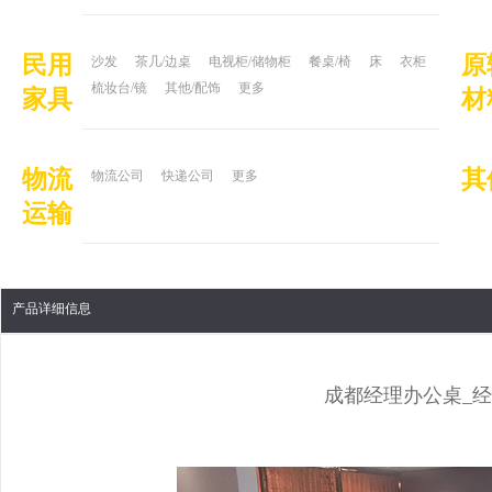
民用
原
沙发
茶几/边桌
电视柜/储物柜
餐桌/椅
床
衣柜
梳妆台/镜
其他/配饰
更多
家具
材
物流
其
物流公司
快递公司
更多
运输
产品详细信息
成都经理办公桌_