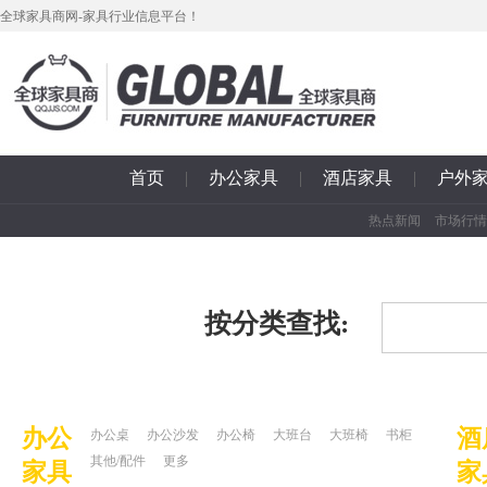
全球家具商网-家具行业信息平台！
首页
|
办公家具
|
酒店家具
|
户外
热点新闻
市场行情
按分类查找:
办公
酒
办公桌
办公沙发
办公椅
大班台
大班椅
书柜
其他/配件
更多
家具
家