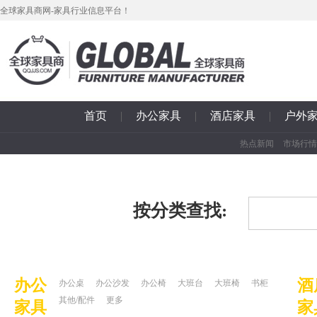
全球家具商网-家具行业信息平台！
首页
|
办公家具
|
酒店家具
|
户外
热点新闻
市场行情
按分类查找:
办公
酒
办公桌
办公沙发
办公椅
大班台
大班椅
书柜
其他/配件
更多
家具
家