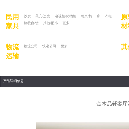
民用
原
沙发
茶几/边桌
电视柜/储物柜
餐桌/椅
床
衣柜
梳妆台/镜
其他/配饰
更多
家具
材
物流
其
物流公司
快递公司
更多
运输
产品详细信息
金木品轩客厅